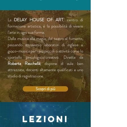
La
DELAY HOUSE OF ART
, centro di
formazione artistica, è la possibilità di vivere
l’arte in ogni sua forma.
Dalla musica alla magia, dal teatro al fumetto,
passando attraverso laboratori di inglese e
gioco-musica per i più piccoli o attività come lo
sportello psicologico/creativo. Diretta da
Roberta Raschellà
, dispone di aule ben
attrezzate, docenti altamente qualificati e uno
studio di registrazione.
Scopri di più
LEZIONI