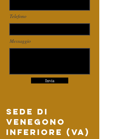
Telefono
Messaggio
Invia
sede di
venegono
inferiore (VA)