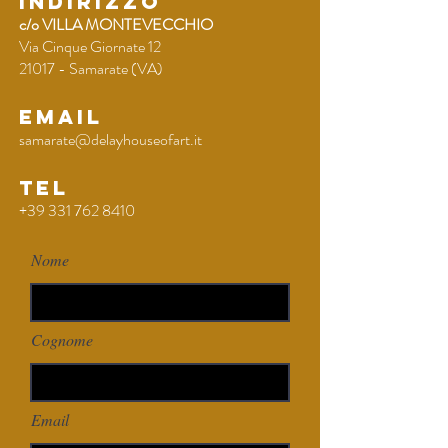
INDIRIZZO
c/o VILLA MONTEVECCHIO
Via Cinque Giornate 12
21017 - Samarate (VA)
EMAIL
samarate@delayhouseofart.it
TEL
+39 331 762 8410
Nome
Cognome
Email