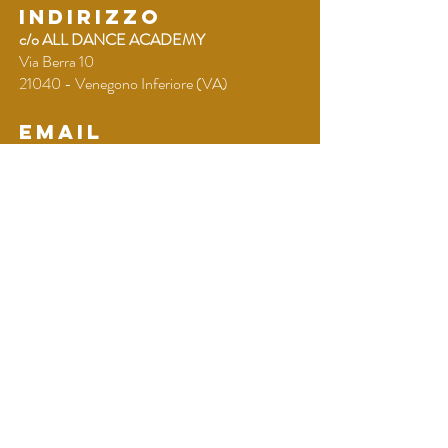
INDIRIZZO
c/o ALL DANCE ACADEMY
Via Berra 10
21040 - Venegono Inferiore (VA)
EMAIL
venegono@delayhouseofart.it
TEL
+39 320 729 8118
Nome
Cognome
Email