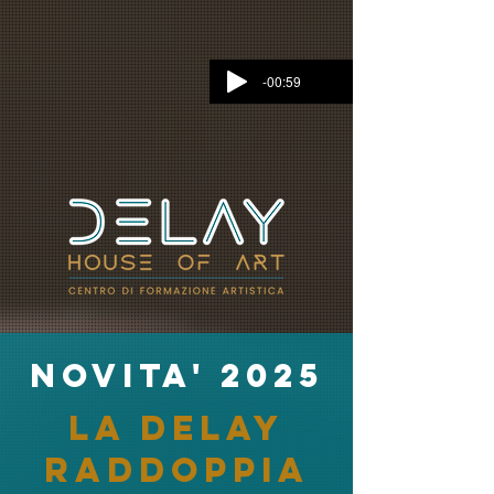
-00:59
novita' 2025
la delay
raddoppia